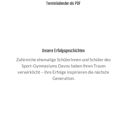
Terminkalender als PDF
Unsere Erfolgsgeschichten
Zahlreiche ehemalige Schülerinnen und Schüler des
Sport-Gymnasiums Davos haben ihren Traum
verwirklicht – ihre Erfolge inspirieren die nächste
Generation.
Jon Kistler
Mit der Silber-Medaille im Team an den Olympischen
Spielen 2026 und seinen weiteren Erfolgen zeigt Jon
Kistler, dass er zu den Besten in der Sportart