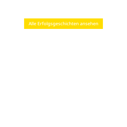
Valerio Grond gewinnen an der Nordisch-WM 2025 in
Trondheim Silber.
Alle Erfolgsgeschichten ansehen
Kontakt
E-Mail I Webseite
info@sportgymnasium.ch
www.sportgymnasium.ch