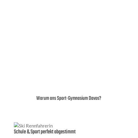
Internat
Mehr als Wohnen: ein Zuhause für junge
Leistungssportlerinnen und Leistungssportler. Das
Internat bietet Struktur, Betreuung und kurze Wege
zwischen Schule, Training und Regeneration.
Warum ans Sport-Gymnasium Davos?
Schule & Sport perfekt abgestimmt